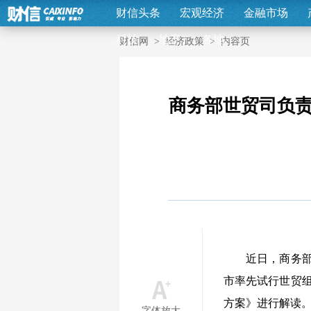
财信头条
宏观经济
金融市场
科技
地产
各地
财信网
>
经济政策
>
内容页
商务部世贸司负
近日，商务
市率先试行世贸组
方案》进行解读
字体放大