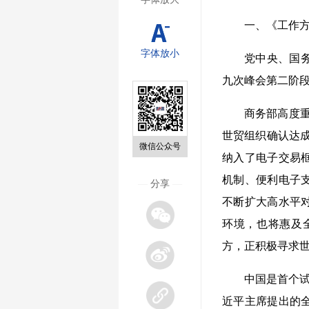
一、《工作
字体放小
党中央、国务
九次峰会第二阶段
商务部高度重
世贸组织确认达
微信公众号
纳入了电子交易
机制、便利电子
—
分享
—
不断扩大高水平
环境，也将惠及
方，正积极寻求
中国是首个试
近平主席提出的