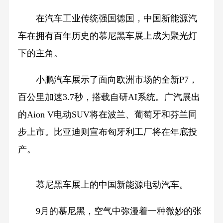
在汽车工业传统强国德国，中国新能源汽
车在拥有百年历史的慕尼黑车展上成为聚光灯
下的主角。
小鹏汽车展示了面向欧洲市场的全新P7，
百公里加速3.7秒，搭载自研AI系统。广汽展出
的Aion V电动SUV将在波兰、葡萄牙和芬兰同
步上市。比亚迪则宣布匈牙利工厂将在年底投
产。
慕尼黑车展上的中国新能源电动汽车。
9月的慕尼黑，空气中弥漫着一种微妙的张