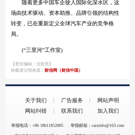
随着更多中国车企驶入国际化深水区，这
场由技术驱动、资本助推、品牌引领的结构性
转变，已在重新定义全球汽车产业的竞争格
局。
(“三里河”工作室)
【责任编辑：沈世乔】
转载请注明来源：
财信网（财信中国）
关于我们
广告服务
网站声明
网站纠错
联系我们
加入我们
举报电话：+86 18611852005
举报邮箱：caixinfo@163.com