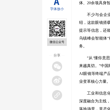
体、20余项具身
字体放小
不少与会企
绍，这款眼镜搭
提示等信息，还能
乌镇峰会智能体“
微信公众号
务。
—
分享
—
“从‘懂你意
来越真切。”中国
AI眼镜等终端
业变革核心力量
工业和信息
深度融合为主线，
落地场景，常态