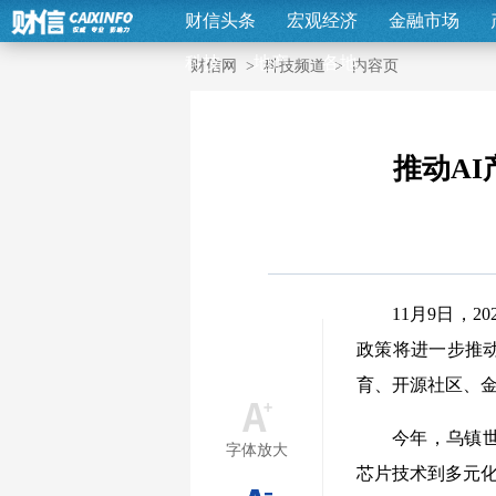
财信头条
宏观经济
金融市场
科技
地产
各地
财信网
>
科技频道
>
内容页
推动A
11月9日，
政策将进一步推
育、开源社区、
今年，乌镇
字体放大
芯片技术到多元化