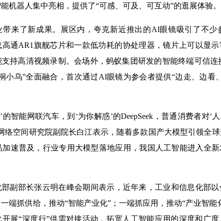
智能机器人集中亮相，提供了“可感、可及、可互动”的逛展体验。
业带来了新成果。展区内，夸克新近推出的AI眼镜吸引了不少
载高通AR1旗舰芯片和一款低功耗的协处理器，镜片上可以显
支持高清视频录制。会场外，蚂蚁集团研发的智能终端可信连接技
桐小乌”全面融合，首次通过AI眼镜为参会者提供“边走、边看
思’的智能网联汽车，到‘为你解惑’的DeepSeek，普通消费者对‘
网络空间研究院副院长白江表示，随着多款国产大模型引领全球
产品加速普及，行业专用大模型落地应用，我国人工智能进入全
。
化部副部长张云明在峰会期间表示，近年来，工业和信息化部以
一端抓供给，推动“智能产业化”；一端抓应用，推动“产业智能
化开展“深度行”供需对接活动，拓宽人工智能应用的深度和广