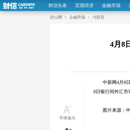
财信头条
宏观经济
金融市场
科技
地产
各地
财信网
>
金融市场
>
内容页
4月8
中新网4月8
8日银行间外汇市场
图片来源：
字体放大