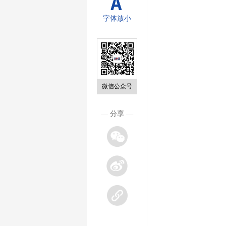
字体放小
微信公众号
—
分享
—