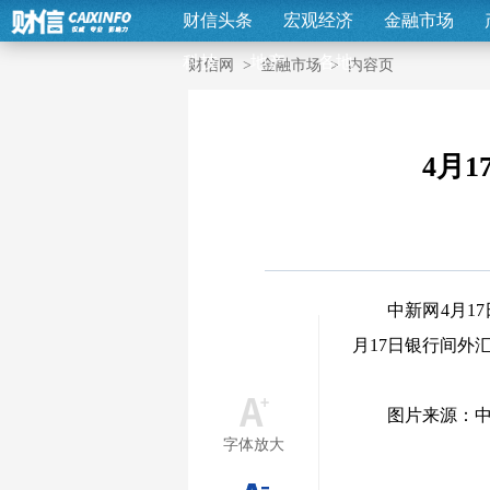
财信头条
宏观经济
金融市场
科技
地产
各地
财信网
>
金融市场
>
内容页
4月1
中新网4月1
月17日银行间外
图片来源：
字体放大