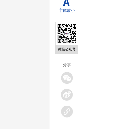
字体放小
微信公众号
—
分享
—