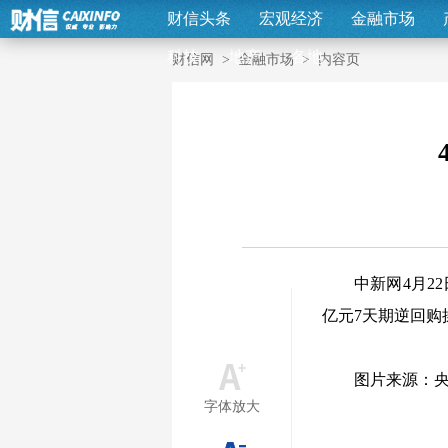
财信头条
宏观经济
金融市场
科技
地产
各地
财信网
>
金融市场
>
内容页
中新网4月2
亿元7天期逆回购
图片来源：
字体放大