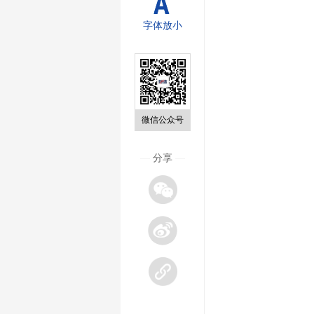
字体放小
微信公众号
—
分享
—