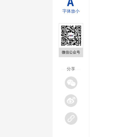
字体放小
微信公众号
—
分享
—