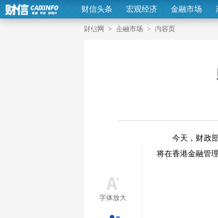
财信头条
宏观经济
金融市场
科技
地产
各地
财信网
>
金融市场
>
内容页
今天，财政部
将在香港金融管
字体放大