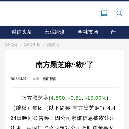
财信头条
宏观经济
金融市场
产业观
财信网
>
财信头条
>
内容页
南方黑芝麻“糊”了
2026-04-27
来源：
界面新闻
南方
黑芝麻
(
4.590
,
-0.51
,
-10.00%
)
（维权）
集团（以下简称“南方黑芝麻”）4月
24日晚间公告称，因公司涉嫌信息披露违法
违规，中国证监会决定对公司及时任董事长