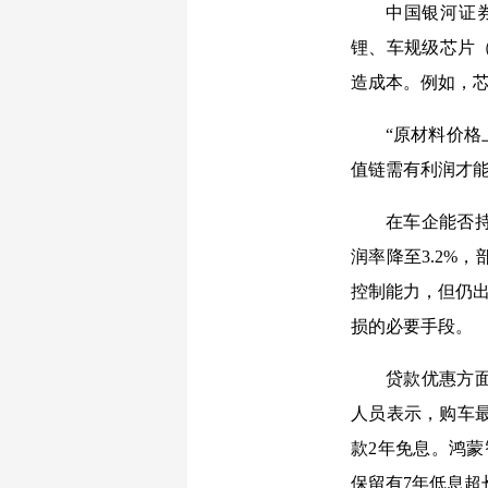
中国银河证
锂、车规级芯片
造成本。例如，芯
“原材料价
值链需有利润才
在车企能否持
润率降至3.2%
控制能力，但仍出
损的必要手段。
贷款优惠方
人员表示，购车最
款2年免息。鸿蒙
保留有7年低息超