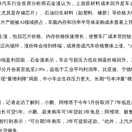
券汽车行业首席分析师石金漫认为，上游原材料成本回升是车
（尤其是存储芯片）、石油衍生材料（如塑料、橡胶）等价格大
片产能被AI领域挤占，车载内存和功率半导体采购成本显著上
格上涨，包括芯片价格、内存价格快速增长，使整车厂成本管控
能正向循环，涨价终会传到终端，或将形成汽车价格整体上涨。”
续盈利层面，石金漫表示，车企亏损压力也在倒逼价格回升。2
，部分月份甚至低至2.9%，远低于工业平均利润率。比亚迪、宁
现“量增利降”局面，中小车企生存压力更大。长期“亏本冲量”
面，记者走访了解到，小鹏、阿维塔于今年5月份取消了7年低
长可贷5年。小鹏、蔚来购车可5年贷款3年免息；阿维塔、极
智行则表示：“可分期5年购车，2年可提前还款。”此外，上汽大众
长贷服务。