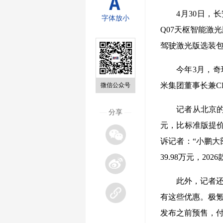
4月30日，
字体放小
Q07天枢智能激
驾驶激光版选装包价
今年3月，奇
米集团董事长兼C
微信公众号
记者从北京的
—
分享
—
元，比标准版提价1
诉记者：“小鹏大
39.98万元，202
此外，记者还
有这些优惠。极氪
发布之前预售，付2