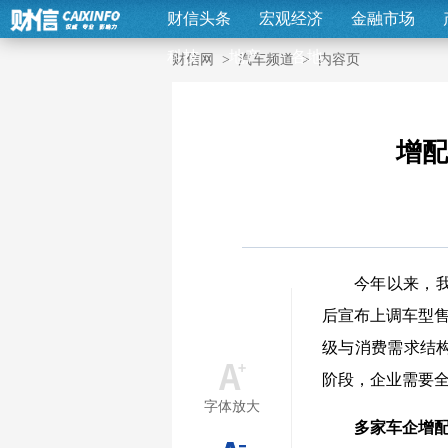
财信头条
宏观经济
金融市场
科技
地产
各地
财信网
>
汽车频道
>
内容页
增配
今年以来，
后宣布上调车型售
级与消费需求结
阶段，企业需要
字体放大
多家车企增