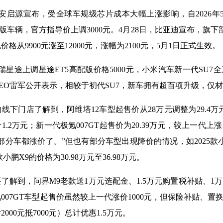
长安启源宣布，受全球车规级芯片成本大幅上涨影响，自2026年
光版车辆，官方指导价上调3000元。4月28日，比亚迪宣布，旗下
格从9900元涨至12000元，涨幅为2100元，5月1日正式生效。
瑞星途上调星途ET5高配版价格5000元，小米汽车新一代SU7全
EO雷军公开表示，相较于初代SU7，新车拥有超百项升级，仅
线下门店了解到，阿维塔12车型起售价从28万元调整为29.4万元
.2万元；新一代极氪007GT起售价为20.39万元，较上一代上涨
部分车都涨价了。”但也有部分车型出现降价的情况，如2025款小鹏
6款小鹏X9的价格为30.98万元至36.98万元。
了解到，问界M9老款送1万元选配金、1.5万元购置税补贴、1
007GT车型起售价虽然较上一代涨价1000元，但保险补贴、置
000元抵7000元）总计优惠1.5万元。